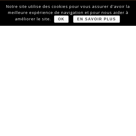
Notre site utilise des cookies pour vous assurer d'avoir la
meilleure expérience de navigation et pour nous aider à
améliorer le site.
OK
EN SAVOIR PLUS
LE GENÉPI VOUS REÇOIT
TOUS LES JOURS À
DÉJEUNER ET À DINER.
PENSEZ À RÉSERVER VOTRE TABLE AU
+33(0)4.79.08.08.63